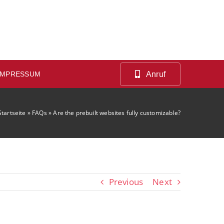
Anruf
IMPRESSUM
Startseite
»
FAQs
»
Are the prebuilt websites fully customizable?
Previous
Next