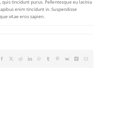
i, quis tincidunt purus. Pellentesque eu lacinia
apibus enim tincidunt in. Suspendisse
que vitae eros sapien.
Facebook
X
Reddit
LinkedIn
WhatsApp
Tumblr
Pinterest
Vk
Xing
Email