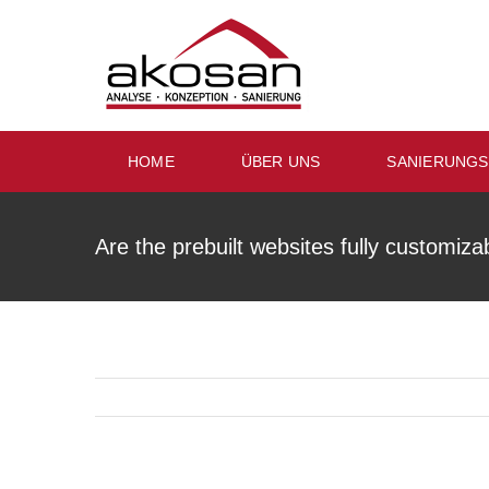
Skip
to
content
HOME
ÜBER UNS
SANIERUNG
Are the prebuilt websites fully customiza