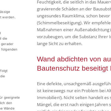
Feuchtigkeit, die seitlich in das Maue
gravierende Schäden an der Bausubsta
lässige
ungesundes Raumklima, schon bevor 
nt werden.
(Schimmelbeseitigung). Wir empfehle
Maßnahmen einer Außenabdichtung (K
d
vorzubeugen, um die Substanz Ihrer 
l die
lange Sicht zu erhalten.
, gerader
r folgenden
Wand abdichten von au
Bautenschutz beseitigt
folgt
 die
Eine defekte, unsachgemäß ausgefüh
ist keineswegs nur ein Problem bei Al
Immobilien!). Nicht selten handelt es
ür geeignete
lich den
Mängel, die erst nach einigen Jahre
me Wände