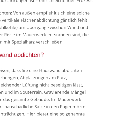
durchdrungen ist – ein schleichender Prozess.
ichten: Von außen empfiehlt sich eine solche
ertikale Flächenabdichtung gänzlich fehlt
 (Hohlkehle) am Übergang zwischen Wand und
r Risse im Mauerwerk entstanden sind, die
on mit Spezialharz verschließen.
wand abdichten?
eisen, dass Sie eine Hauswand abdichten
rfärbungen, Abplatzungen am Putz,
reichender Lüftung nicht beseitigen lässt,
en und im Souterrain. Gravierende Mängel
für das gesamte Gebäude: Im Mauerwerk
ert bauschädliche Salze in den Fugenmörtel
inträchtigen. Hier bietet eine so genannte