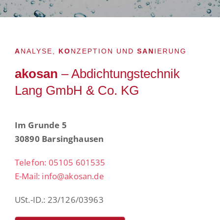
Referenzen
A
NALYSE,
KO
NZEPTION UND
SAN
IERUNG
Kontakt
akosan
– Abdichtungstechnik
Lang GmbH & Co. KG
Impressum
Im Grunde 5
30890 Barsinghausen
Telefon: 05105 601535
E-Mail: info@akosan.de
USt.-ID.: 23/126/03963